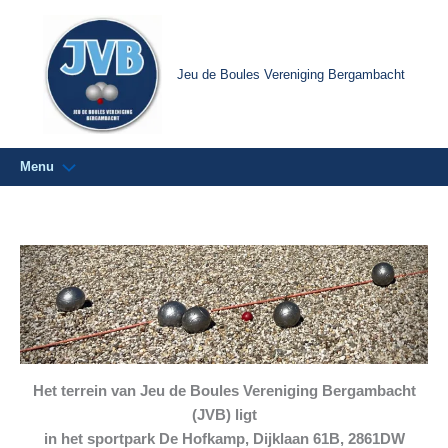
Ga
naar
de
Jeu de Boules Vereniging Bergambacht
inhoud
Menu
Het terrein van Jeu de Boules Vereniging Bergambacht
(JVB) ligt
in het sportpark De Hofkamp, Dijklaan 61B, 2861DW