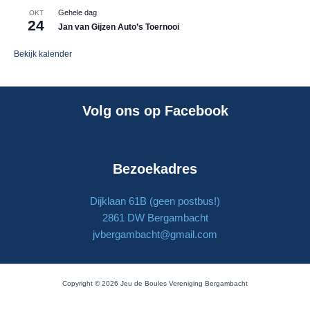
Gehele dag
OKT
24
Jan van Gijzen Auto’s Toernooi
Bekijk kalender
Volg ons op Facebook
Bezoekadres
Dijklaan 61B (geen postbus!)
2861 DW Bergambacht
jvbergambacht@gmail.com
Copyright © 2026 Jeu de Boules Vereniging Bergambacht