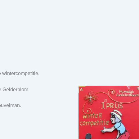
wintercompetitie.
ie Gelderblom.
Heuvelman.