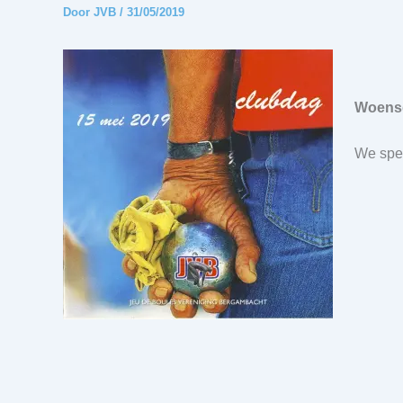
Door
JVB
/
31/05/2019
Woensd
We spee